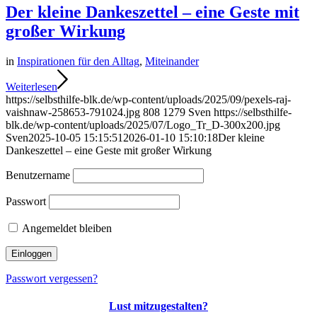
Der kleine Dankeszettel – eine Geste mit
großer Wirkung
in
Inspirationen für den Alltag
,
Miteinander
Weiterlesen
https://selbsthilfe-blk.de/wp-content/uploads/2025/09/pexels-raj-
vaishnaw-258653-791024.jpg
808
1279
Sven
https://selbsthilfe-
blk.de/wp-content/uploads/2025/07/Logo_Tr_D-300x200.jpg
Sven
2025-10-05 15:15:51
2026-01-10 15:10:18
Der kleine
Dankeszettel – eine Geste mit großer Wirkung
Benutzername
Passwort
Angemeldet bleiben
Passwort vergessen?
Lust mitzugestalten?