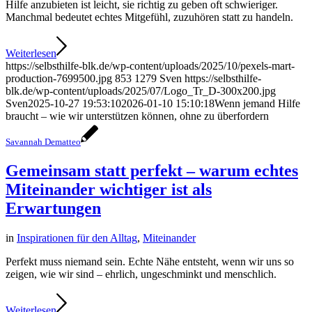
Hilfe anzubieten ist leicht, sie richtig zu geben oft schwieriger.
Manchmal bedeutet echtes Mitgefühl, zuzuhören statt zu handeln.
Weiterlesen
https://selbsthilfe-blk.de/wp-content/uploads/2025/10/pexels-mart-
production-7699500.jpg
853
1279
Sven
https://selbsthilfe-
blk.de/wp-content/uploads/2025/07/Logo_Tr_D-300x200.jpg
Sven
2025-10-27 19:53:10
2026-01-10 15:10:18
Wenn jemand Hilfe
braucht – wie wir unterstützen können, ohne zu überfordern
Savannah Dematteo
Gemeinsam statt perfekt – warum echtes
Miteinander wichtiger ist als
Erwartungen
in
Inspirationen für den Alltag
,
Miteinander
Perfekt muss niemand sein. Echte Nähe entsteht, wenn wir uns so
zeigen, wie wir sind – ehrlich, ungeschminkt und menschlich.
Weiterlesen