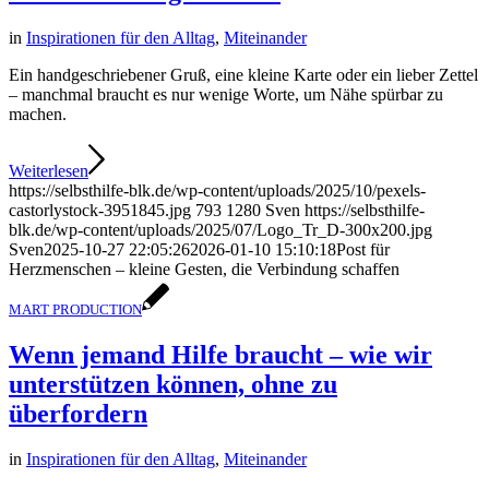
in
Inspirationen für den Alltag
,
Miteinander
Ein handgeschriebener Gruß, eine kleine Karte oder ein lieber Zettel
– manchmal braucht es nur wenige Worte, um Nähe spürbar zu
machen.
Weiterlesen
https://selbsthilfe-blk.de/wp-content/uploads/2025/10/pexels-
castorlystock-3951845.jpg
793
1280
Sven
https://selbsthilfe-
blk.de/wp-content/uploads/2025/07/Logo_Tr_D-300x200.jpg
Sven
2025-10-27 22:05:26
2026-01-10 15:10:18
Post für
Herzmenschen – kleine Gesten, die Verbindung schaffen
MART PRODUCTION
Wenn jemand Hilfe braucht – wie wir
unterstützen können, ohne zu
überfordern
in
Inspirationen für den Alltag
,
Miteinander