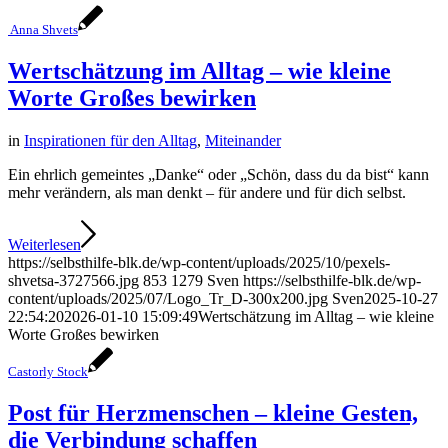
Anna Shvets
Wertschätzung im Alltag – wie kleine
Worte Großes bewirken
in
Inspirationen für den Alltag
,
Miteinander
Ein ehrlich gemeintes „Danke“ oder „Schön, dass du da bist“ kann
mehr verändern, als man denkt – für andere und für dich selbst.
Weiterlesen
https://selbsthilfe-blk.de/wp-content/uploads/2025/10/pexels-
shvetsa-3727566.jpg
853
1279
Sven
https://selbsthilfe-blk.de/wp-
content/uploads/2025/07/Logo_Tr_D-300x200.jpg
Sven
2025-10-27
22:54:20
2026-01-10 15:09:49
Wertschätzung im Alltag – wie kleine
Worte Großes bewirken
Castorly Stock
Post für Herzmenschen – kleine Gesten,
die Verbindung schaffen