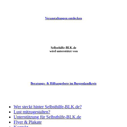
Veranstaltungen entdecken
Fachtag „Alle unter einem Dach“ – Prävention von Wohnungs- und
Obdachlosigkeit
Selbsthilfe-BLK.de
wird unterstützt von
Beratungs- & Hilfsangebote im Burgenlandkreis
Malteserruf – Telefonbesuch mit Herz und Hörer
Wer steckt hinter Selbsthilfe-BLK.de?
Lust mitzugestalten?
Unterstützung für Selbsthilfe-BLK.de
Flyer & Plakate