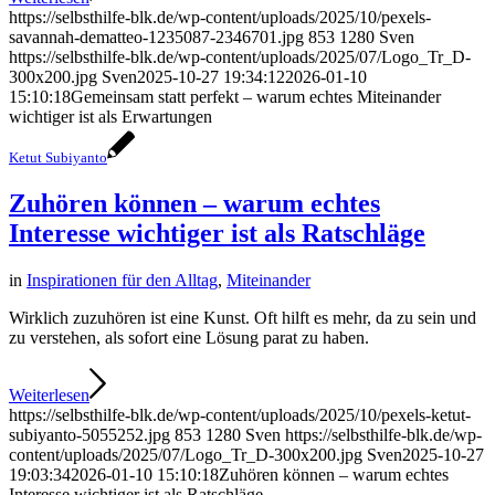
https://selbsthilfe-blk.de/wp-content/uploads/2025/10/pexels-
savannah-dematteo-1235087-2346701.jpg
853
1280
Sven
https://selbsthilfe-blk.de/wp-content/uploads/2025/07/Logo_Tr_D-
300x200.jpg
Sven
2025-10-27 19:34:12
2026-01-10
15:10:18
Gemeinsam statt perfekt – warum echtes Miteinander
wichtiger ist als Erwartungen
Ketut Subiyanto
Zuhören können – warum echtes
Interesse wichtiger ist als Ratschläge
in
Inspirationen für den Alltag
,
Miteinander
Wirklich zuzuhören ist eine Kunst. Oft hilft es mehr, da zu sein und
zu verstehen, als sofort eine Lösung parat zu haben.
Weiterlesen
https://selbsthilfe-blk.de/wp-content/uploads/2025/10/pexels-ketut-
subiyanto-5055252.jpg
853
1280
Sven
https://selbsthilfe-blk.de/wp-
content/uploads/2025/07/Logo_Tr_D-300x200.jpg
Sven
2025-10-27
19:03:34
2026-01-10 15:10:18
Zuhören können – warum echtes
Interesse wichtiger ist als Ratschläge