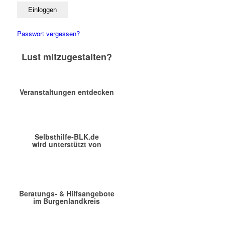
Passwort vergessen?
Lust mitzugestalten?
Veranstaltungen entdecken
Sommerfest der Herberge zur
Heimat e.V.
Selbsthilfe-BLK.de
wird unterstützt von
Beratungs- & Hilfsangebote
im Burgenlandkreis
Herberge zur Heimat in