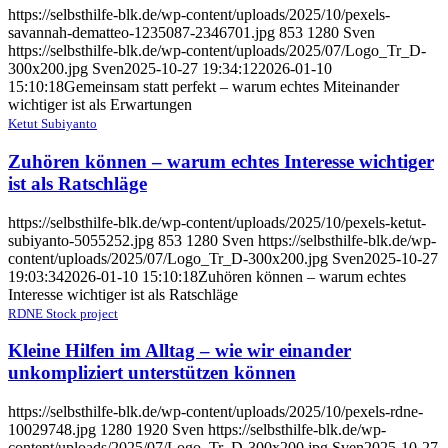
https://selbsthilfe-blk.de/wp-content/uploads/2025/10/pexels-
savannah-dematteo-1235087-2346701.jpg
853
1280
Sven
https://selbsthilfe-blk.de/wp-content/uploads/2025/07/Logo_Tr_D-
300x200.jpg
Sven
2025-10-27 19:34:12
2026-01-10
15:10:18
Gemeinsam statt perfekt – warum echtes Miteinander
wichtiger ist als Erwartungen
Ketut Subiyanto
Zuhören können – warum echtes Interesse wichtiger
ist als Ratschläge
https://selbsthilfe-blk.de/wp-content/uploads/2025/10/pexels-ketut-
subiyanto-5055252.jpg
853
1280
Sven
https://selbsthilfe-blk.de/wp-
content/uploads/2025/07/Logo_Tr_D-300x200.jpg
Sven
2025-10-27
19:03:34
2026-01-10 15:10:18
Zuhören können – warum echtes
Interesse wichtiger ist als Ratschläge
RDNE Stock project
Kleine Hilfen im Alltag – wie wir einander
unkompliziert unterstützen können
https://selbsthilfe-blk.de/wp-content/uploads/2025/10/pexels-rdne-
10029748.jpg
1280
1920
Sven
https://selbsthilfe-blk.de/wp-
content/uploads/2025/07/Logo_Tr_D-300x200.jpg
Sven
2025-10-27