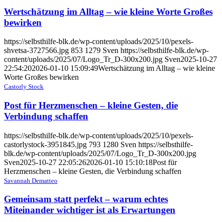
Wertschätzung im Alltag – wie kleine Worte Großes
bewirken
https://selbsthilfe-blk.de/wp-content/uploads/2025/10/pexels-
shvetsa-3727566.jpg
853
1279
Sven
https://selbsthilfe-blk.de/wp-
content/uploads/2025/07/Logo_Tr_D-300x200.jpg
Sven
2025-10-27
22:54:20
2026-01-10 15:09:49
Wertschätzung im Alltag – wie kleine
Worte Großes bewirken
Castorly Stock
Post für Herzmenschen – kleine Gesten, die
Verbindung schaffen
https://selbsthilfe-blk.de/wp-content/uploads/2025/10/pexels-
castorlystock-3951845.jpg
793
1280
Sven
https://selbsthilfe-
blk.de/wp-content/uploads/2025/07/Logo_Tr_D-300x200.jpg
Sven
2025-10-27 22:05:26
2026-01-10 15:10:18
Post für
Herzmenschen – kleine Gesten, die Verbindung schaffen
Savannah Dematteo
Gemeinsam statt perfekt – warum echtes
Miteinander wichtiger ist als Erwartungen