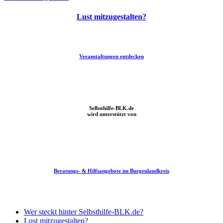
Lust mitzugestalten?
Veranstaltungen entdecken
Fachtag „Alle unter einem Dach“ – Prävention von Wohnungs- und
Obdachlosigkeit
Selbsthilfe-BLK.de
wird unterstützt von
Beratungs- & Hilfsangebote im Burgenlandkreis
Ü60 aktiv! – Engagiert aus der Einsamkeit
Wer steckt hinter Selbsthilfe-BLK.de?
Lust mitzugestalten?