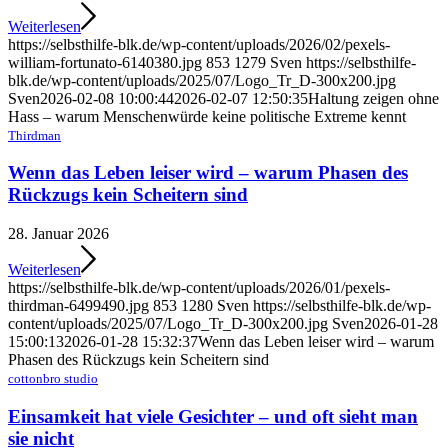
Weiterlesen
https://selbsthilfe-blk.de/wp-content/uploads/2026/02/pexels-
william-fortunato-6140380.jpg
853
1279
Sven
https://selbsthilfe-
blk.de/wp-content/uploads/2025/07/Logo_Tr_D-300x200.jpg
Sven
2026-02-08 10:00:44
2026-02-07 12:50:35
Haltung zeigen ohne
Hass – warum Menschenwürde keine politische Extreme kennt
Thirdman
Wenn das Leben leiser wird – warum Phasen des
Rückzugs kein Scheitern sind
28. Januar 2026
Weiterlesen
https://selbsthilfe-blk.de/wp-content/uploads/2026/01/pexels-
thirdman-6499490.jpg
853
1280
Sven
https://selbsthilfe-blk.de/wp-
content/uploads/2025/07/Logo_Tr_D-300x200.jpg
Sven
2026-01-28
15:00:13
2026-01-28 15:32:37
Wenn das Leben leiser wird – warum
Phasen des Rückzugs kein Scheitern sind
cottonbro studio
Einsamkeit hat viele Gesichter – und oft sieht man
sie nicht