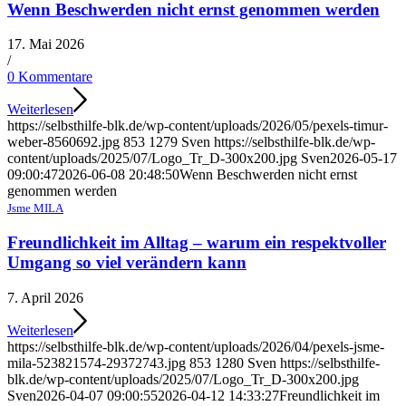
Wenn Beschwerden nicht ernst genommen werden
17. Mai 2026
/
0 Kommentare
Weiterlesen
https://selbsthilfe-blk.de/wp-content/uploads/2026/05/pexels-timur-
weber-8560692.jpg
853
1279
Sven
https://selbsthilfe-blk.de/wp-
content/uploads/2025/07/Logo_Tr_D-300x200.jpg
Sven
2026-05-17
09:00:47
2026-06-08 20:48:50
Wenn Beschwerden nicht ernst
genommen werden
Jsme MILA
Freundlichkeit im Alltag – warum ein respektvoller
Umgang so viel verändern kann
7. April 2026
Weiterlesen
https://selbsthilfe-blk.de/wp-content/uploads/2026/04/pexels-jsme-
mila-523821574-29372743.jpg
853
1280
Sven
https://selbsthilfe-
blk.de/wp-content/uploads/2025/07/Logo_Tr_D-300x200.jpg
Sven
2026-04-07 09:00:55
2026-04-12 14:33:27
Freundlichkeit im