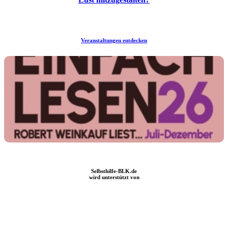
Veranstaltungen entdecken
Einfach Lesen im Burgenlandkreis im „Luisenhaus Naumburg“
Selbsthilfe-BLK.de
wird unterstützt von