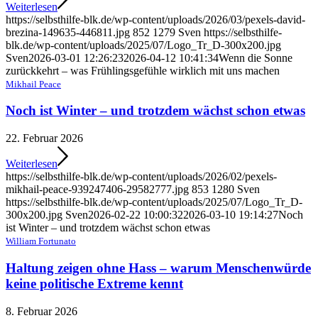
Weiterlesen
https://selbsthilfe-blk.de/wp-content/uploads/2026/03/pexels-david-
brezina-149635-446811.jpg
852
1279
Sven
https://selbsthilfe-
blk.de/wp-content/uploads/2025/07/Logo_Tr_D-300x200.jpg
Sven
2026-03-01 12:26:23
2026-04-12 10:41:34
Wenn die Sonne
zurückkehrt – was Frühlingsgefühle wirklich mit uns machen
Mikhail Peace
Noch ist Winter – und trotzdem wächst schon etwas
22. Februar 2026
Weiterlesen
https://selbsthilfe-blk.de/wp-content/uploads/2026/02/pexels-
mikhail-peace-939247406-29582777.jpg
853
1280
Sven
https://selbsthilfe-blk.de/wp-content/uploads/2025/07/Logo_Tr_D-
300x200.jpg
Sven
2026-02-22 10:00:32
2026-03-10 19:14:27
Noch
ist Winter – und trotzdem wächst schon etwas
William Fortunato
Haltung zeigen ohne Hass – warum Menschenwürde
keine politische Extreme kennt
8. Februar 2026