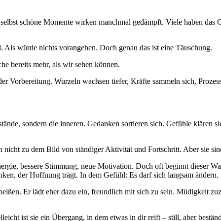
nd selbst schöne Momente wirken manchmal gedämpft. Viele haben das Ge
tand. Als würde nichts vorangehen. Doch genau das ist eine Täuschung.
che bereits mehr, als wir sehen können.
der Vorbereitung. Wurzeln wachsen tiefer, Kräfte sammeln sich, Prozess
tände, sondern die inneren. Gedanken sortieren sich. Gefühle klären si
nicht zu dem Bild von ständiger Aktivität und Fortschritt. Aber sie sin
rgie, bessere Stimmung, neue Motivation. Doch oft beginnt dieser Wan
en, der Hoffnung trägt. In dem Gefühl: Es darf sich langsam ändern.
en. Er lädt eher dazu ein, freundlich mit sich zu sein. Müdigkeit zuzu
eicht ist sie ein Übergang, in dem etwas in dir reift – still, aber beständ