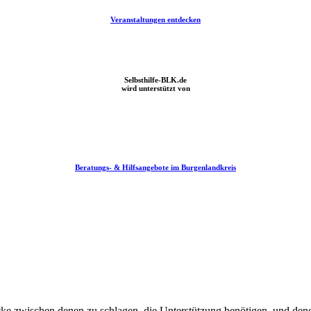
Veranstaltungen entdecken
Ausstellung – Werke von Dorothea Buck
Selbsthilfe-BLK.de
wird unterstützt von
Beratungs- & Hilfsangebote im Burgenlandkreis
EUTP – Ergänzende unabhängige Teilhabeberatung
ücke zwischen denen zu schlagen, die Unterstützung benötigen, und dene