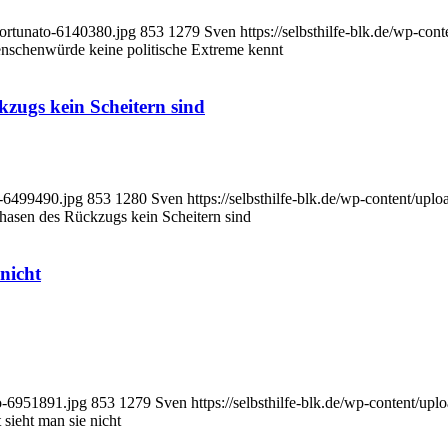
-fortunato-6140380.jpg
853
1279
Sven
https://selbsthilfe-blk.de/wp-c
schenwürde keine politische Extreme kennt
zugs kein Scheitern sind
n-6499490.jpg
853
1280
Sven
https://selbsthilfe-blk.de/wp-content/u
hasen des Rückzugs kein Scheitern sind
 nicht
ro-6951891.jpg
853
1279
Sven
https://selbsthilfe-blk.de/wp-content/
 sieht man sie nicht