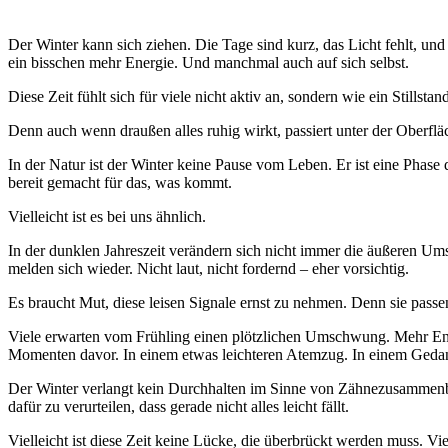
Der Winter kann sich ziehen. Die Tage sind kurz, das Licht fehlt, u
ein bisschen mehr Energie. Und manchmal auch auf sich selbst.
Diese Zeit fühlt sich für viele nicht aktiv an, sondern wie ein Stills
Denn auch wenn draußen alles ruhig wirkt, passiert unter der Oberflä
In der Natur ist der Winter keine Pause vom Leben. Er ist eine Phase 
bereit gemacht für das, was kommt.
Vielleicht ist es bei uns ähnlich.
In der dunklen Jahreszeit verändern sich nicht immer die äußeren Ums
melden sich wieder. Nicht laut, nicht fordernd – eher vorsichtig.
Es braucht Mut, diese leisen Signale ernst zu nehmen. Denn sie passen 
Viele erwarten vom Frühling einen plötzlichen Umschwung. Mehr Ene
Momenten davor. In einem etwas leichteren Atemzug. In einem Gedank
Der Winter verlangt kein Durchhalten im Sinne von Zähnezusammenbeiß
dafür zu verurteilen, dass gerade nicht alles leicht fällt.
Vielleicht ist diese Zeit keine Lücke, die überbrückt werden muss. Viell