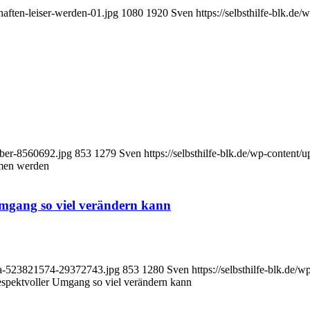
haften-leiser-werden-01.jpg
1080
1920
Sven
https://selbsthilfe-blk.
weber-8560692.jpg
853
1279
Sven
https://selbsthilfe-blk.de/wp-conten
men werden
Umgang so viel verändern kann
mila-523821574-29372743.jpg
853
1280
Sven
https://selbsthilfe-blk.d
respektvoller Umgang so viel verändern kann