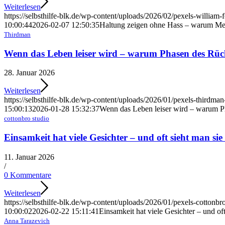
Weiterlesen
https://selbsthilfe-blk.de/wp-content/uploads/2026/02/pexels-william
10:00:44
2026-02-07 12:50:35
Haltung zeigen ohne Hass – warum Men
Thirdman
Wenn das Leben leiser wird – warum Phasen des Rück
28. Januar 2026
Weiterlesen
https://selbsthilfe-blk.de/wp-content/uploads/2026/01/pexels-thirdma
15:00:13
2026-01-28 15:32:37
Wenn das Leben leiser wird – warum P
cottonbro studio
Einsamkeit hat viele Gesichter – und oft sieht man sie
11. Januar 2026
/
0 Kommentare
Weiterlesen
https://selbsthilfe-blk.de/wp-content/uploads/2026/01/pexels-cottonb
10:00:02
2026-02-22 15:11:41
Einsamkeit hat viele Gesichter – und oft
Anna Tarazevich