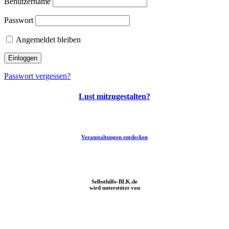
Benutzername
Passwort
Angemeldet bleiben
Passwort vergessen?
Lust mitzugestalten?
Veranstaltungen entdecken
Sprechstunde des Patientenfürsprecher in Weißenfels
Selbsthilfe-BLK.de
wird unterstützt von