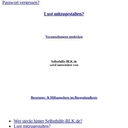
Passwort vergessen?
Lust mitzugestalten?
Veranstaltungen entdecken
Einfach Lesen im Burgenlandkreis, in der Gosecker Pfarrscheune
Selbsthilfe-BLK.de
wird unterstützt von
Beratungs- & Hilfsangebote im Burgenlandkreis
Nachbarschaftshilfe Sachsen Anhalt – Servicepunkt BLK
Wer steckt hinter Selbsthilfe-BLK.de?
Lust mitzugestalten?